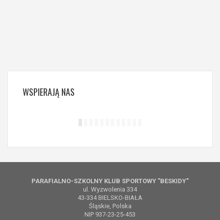
WSPIERAJĄ
NAS
PARAFIALNO-SZKOLNY KLUB SPORTOWY "BESKIDY"
ul. Wyzwolenia 334
43-334 BIELSKO-BIAŁA
Śląskie, Polska
NIP 937-23-25-453