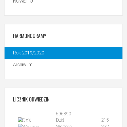
NOWEFIO
HARMONOGRAMY
Rok 2019/2020
Archiwum
LICZNIK
ODWIEDZIN
696390
Dziś
215
Wczoraj
332