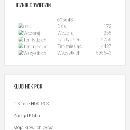
LICZNIK
ODWIEDZIN
695643
Dziś
172
Wczoraj
258
Ten tydzień
2756
Ten miesiąc
4427
Wszystkich
695643
KLUB
HDK PCK
O Klubie HDK PCK
Zarząd Klubu
Moja krew ich życie