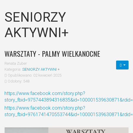
SENIORZY
AKTYWNI+
WARSZTATY - PALMY WIELKANOCNE
Renata Zuber
Kategoria:
SENIORZY AKTYWNI +
Opublikowano: 02 kwiecień 2025
Odsłony: 548
https://www.facebook.com/story.php?
story_fbid=9757443894316835&id=100001539630871&rdid
https://www.facebook.com/story.php?
story_fbid=9761741470553744&id=100001539630871&rdid