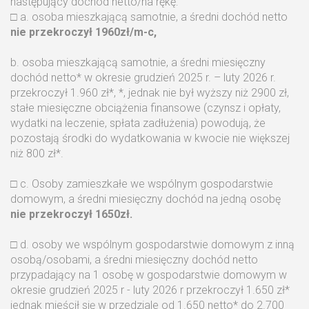
następujący dochód netto/na rękę:
□ a. osoba mieszkającą samotnie, a średni dochód netto
nie przekroczył 1960zł/m-c,
b. osoba mieszkającą samotnie, a średni miesięczny
dochód netto* w okresie grudzień 2025 r. – luty 2026 r.
przekroczył 1.960 zł*, *, jednak nie był wyższy niż 2900 zł,
stałe miesięczne obciążenia finansowe (czynsz i opłaty,
wydatki na leczenie, spłata zadłużenia) powodują, że
pozostają środki do wydatkowania w kwocie nie większej
niż 800 zł*.
□ c. Osoby zamieszkałe we wspólnym gospodarstwie
domowym, a średni miesięczny dochód na jedną osobę
nie przekroczył 1650zł.
□ d. osoby we wspólnym gospodarstwie domowym z inną
osobą/osobami, a średni miesięczny dochód netto
przypadający na 1 osobę w gospodarstwie domowym w
okresie grudzień 2025 r - luty 2026 r przekroczył 1.650 zł*
jednak mieścił się w przedziale od 1.650 netto* do 2.700