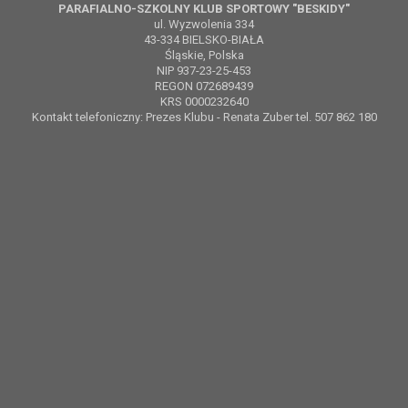
PARAFIALNO-SZKOLNY KLUB SPORTOWY "BESKIDY"
ul. Wyzwolenia 334
43-334 BIELSKO-BIAŁA
Śląskie, Polska
NIP 937-23-25-453
REGON 072689439
KRS 0000232640
Kontakt telefoniczny: Prezes Klubu - Renata Zuber tel. 507 862 180