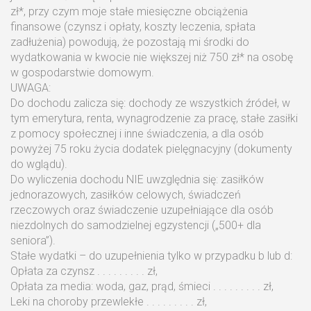
zł*, przy czym moje stałe miesięczne obciążenia
finansowe (czynsz i opłaty, koszty leczenia, spłata
zadłużenia) powodują, że pozostają mi środki do
wydatkowania w kwocie nie większej niż 750 zł* na osobę
w gospodarstwie domowym.
UWAGA:
Do dochodu zalicza się: dochody ze wszystkich źródeł, w
tym emerytura, renta, wynagrodzenie za pracę, stałe zasiłki
z pomocy społecznej i inne świadczenia, a dla osób
powyżej 75 roku życia dodatek pielęgnacyjny (dokumenty
do wglądu).
Do wyliczenia dochodu NIE uwzględnia się: zasiłków
jednorazowych, zasiłków celowych, świadczeń
rzeczowych oraz świadczenie uzupełniające dla osób
niezdolnych do samodzielnej egzystencji („500+ dla
seniora”).
Stałe wydatki – do uzupełnienia tylko w przypadku b lub d:
Opłata za czynsz . . . . . . . . . zł,
Opłata za media: woda, gaz, prąd, śmieci . . . . . . . . . zł,
Leki na choroby przewlekłe . . . . . . . . . zł,